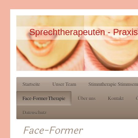
Sprechtherapeuten - Praxis
Startseite
Unser Team
Stimmtherapie Stimmsem
Face-Former-Therapie
Über uns
Kontakt
Ö
Datenschutz
Face-Former